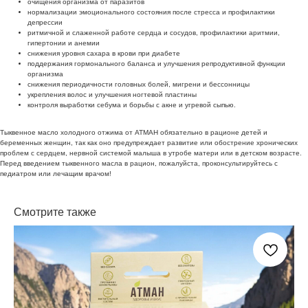
очищения организма от паразитов
нормализации эмоционального состояния после стресса и профилактики
депрессии
ритмичной и слаженной работе сердца и сосудов, профилактики аритмии,
гипертонии и анемии
снижения уровня сахара в крови при диабете
поддержания гормонального баланса и улучшения репродуктивной функции
организма
снижения периодичности головных болей, мигрени и бессонницы
укрепления волос и улучшения ногтевой пластины
контроля выработки себума и борьбы с акне и угревой сыпью.
Тыквенное масло холодного отжима от АТМАН обязательно в рационе детей и
беременных женщин, так как оно предупреждает развитие или обострение хронических
проблем с сердцем, нервной системой малыша в утробе матери или в детском возрасте.
Перед введением тыквенного масла в рацион, пожалуйста, проконсультируйтесь с
педиатром или лечащим врачом!
Смотрите также