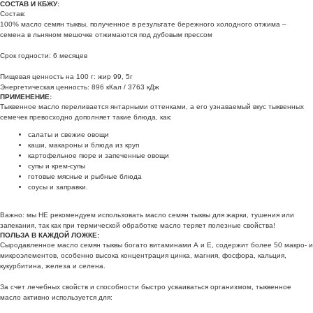
CОСТАВ И КБЖУ:
Состав:
100% масло семян тыквы, полученное в результате бережного холодного отжима –
семена в льняном мешочке отжимаются под дубовым прессом
Срок годности: 6 месяцев
Пищевая ценность на 100 г: жир 99, 5г
Энергетическая ценность: 896 кКал / 3763 кДж
ПРИМЕНЕНИЕ:
Тыквенное масло переливается янтарными оттенками, а его узнаваемый вкус тыквенных
семечек превосходно дополняет такие блюда, как:
салаты и свежие овощи
каши, макароны и блюда из круп
картофельное пюре и запеченные овощи
супы и крем-супы
готовые мясные и рыбные блюда
соусы и заправки.
Важно: мы НЕ рекомендуем использовать масло семян тыквы для жарки, тушения или
запекания, так как при термической обработке масло теряет полезные свойства!
ПОЛЬЗА В КАЖДОЙ ЛОЖКЕ:
Сыродавленное масло семян тыквы богато витаминами А и Е, содержит более 50 макро- и
микроэлементов, особенно высока концентрация цинка, магния, фосфора, кальция,
кукурбитина, железа и селена.
За счет лечебных свойств и способности быстро усваиваться организмом, тыквенное
масло активно используется для: