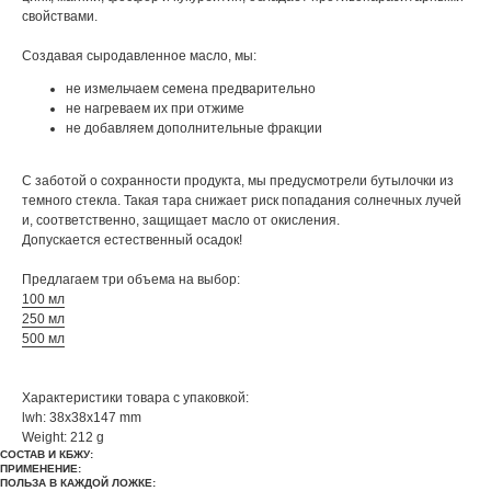
свойствами.
Создавая сыродавленное масло, мы:
не измельчаем семена предварительно
не нагреваем их при отжиме
не добавляем дополнительные фракции
С заботой о сохранности продукта, мы предусмотрели бутылочки из
темного стекла. Такая тара снижает риск попадания солнечных лучей
и, соответственно, защищает масло от окисления.
Допускается естественный осадок!
Предлагаем три объема на выбор:
100 мл
250 мл
500 мл
Характеристики товара с упаковкой:
lwh: 38x38x147 mm
Weight: 212 g
CОСТАВ И КБЖУ:
ПРИМЕНЕНИЕ:
ПОЛЬЗА В КАЖДОЙ ЛОЖКЕ: