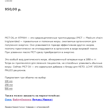
139199
950,00
р.
В корзину
МCT OIL от АТМАН — это среднецепочечные триглицериды (MCT — Medium chain
triglycerides) — правильные и полезные жиры, сжигаемые организмом для
получения энергии. Оно усваивается гораздо эффективнее других жиров,
поэтому практически не откладывается в организме в виде жировой ткани.
При усвоении масло МСТ сразу преобразуется в энергию.
Это особый вид диетического жира, обнаруженный впервые еще в 1950-х гг.
Тогда он применялся для лечения пациентов, не способных усваивать обычные
жиры. Сейчас MCT Oil — это идеальная добавка к блюду для КЕТO, LCHF, VEGAN,
PALEO рационов.
Предлагаем три объема на выбор:
100 мл
250 мл
500 мл
Также можно заказать на маркетплейсах:
Озон
,
Вайлдберриз
,
Яндекс Маркет
Характеристики товара с упаковкой: