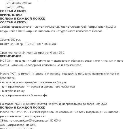
lwh: 45x45x220 mm
Weight: 443 g
CОСТАВ И КБЖУ:
ПРИМЕНЕНИЕ:
ПОЛЬЗА В КАЖДОЙ ЛОЖКЕ:
CОСТАВ И КБЖУ:
Состав: среднецепочечные триглицериды (каприловая (С8), каприновая (С10) и
лауриновая (С12) жирные кислоты из натурального кокосового масла)
Объем: 250 мл.
КБЖУ на 100 гр: Жиры - 100 / 900 ккал
Срок годности: 24 месяца при t от 0 до +25 С
ПРИМЕНЕНИЕ:
MCT Oil — незаменимый компонент здорового и сбалансированного питания и кето-
диеты, который не содержит холестерина и трансжиров.
Масло МСТ не имеет ни вкуса, ни запаха, прозрачно по цвету, поэтому его можно
добавлять:
- в салаты и холодные/теплые готовые блюда
- для приготовления соусов и домашнего майонеза
- в смузи и кашу
- для приготовления броне-кофе
На масле МСТ не рекомендуется жарить и нагревать его до более чем 90С!
ПОЛЬЗА В КАЖДОЙ ЛОЖКЕ:
Масло MCT от АТМАН имеет правильное соотношение всех видов жирных кислот
растительного происхождения:
С8 (каприловая) до 65% (диапазон 50-60%)
С10 (каприновая) до 45%
С12 (лауриновая) до 4%