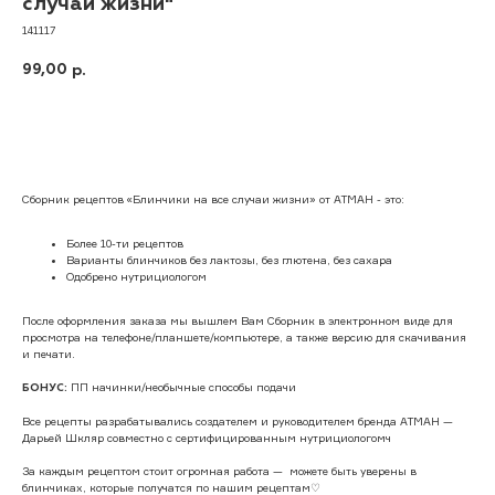
случаи жизни"
141117
99,00
р.
В корзину
Сборник рецептов «Блинчики на все случаи жизни» от АТМАН - это:
Более 10-ти рецептов
Варианты блинчиков без лактозы, без глютена, без сахара
Одобрено нутрициологом
После оформления заказа мы вышлем Вам Сборник в электронном виде для
просмотра на телефоне/планшете/компьютере, а также версию для скачивания
и печати.
ПП начинки/необычные способы подачи
БОНУС:
Все рецепты разрабатывались создателем и руководителем бренда АТМАН —
Дарьей Шкляр совместно с сертифицированным нутрициологомч
За каждым рецептом стоит огромная работа — можете быть уверены в
блинчиках, которые получатся по нашим рецептам♡