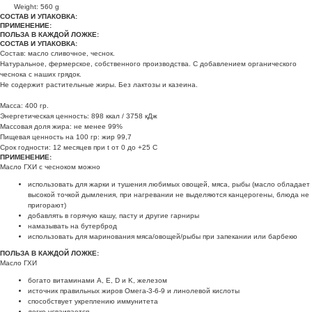
Weight: 560 g
СОСТАВ И УПАКОВКА:
ПРИМЕНЕНИЕ:
ПОЛЬЗА В КАЖДОЙ ЛОЖКЕ:
СОСТАВ И УПАКОВКА:
Состав: масло сливочное, чеснок.
Натуральное, фермерское, собственного производства. С добавлением органического
чеснока с наших грядок.
Не содержит растительные жиры. Без лактозы и казеина.
Масса: 400 гр.
Энергетическая ценность: 898 ккал / 3758 кДж
Массовая доля жира: не менее 99%
Пищевая ценность на 100 гр: жир 99,7
Срок годности: 12 месяцев при t от 0 до +25 С
ПРИМЕНЕНИЕ:
Масло ГХИ с чесноком можно
использовать для жарки и тушения любимых овощей, мяса, рыбы (масло обладает
высокой точкой дымления, при нагревании не выделяются канцерогены, блюда не
пригорают)
добавлять в горячую кашу, пасту и другие гарниры
намазывать на бутерброд
использовать для маринования мяса/овощей/рыбы при запекании или барбекю
ПОЛЬЗА В КАЖДОЙ ЛОЖКЕ:
Масло ГХИ
богато витаминами А, Е, D и K, железом
источник правильных жиров Омега-3-6-9 и линолевой кислоты
способствует укреплению иммунитета
легко усваивается