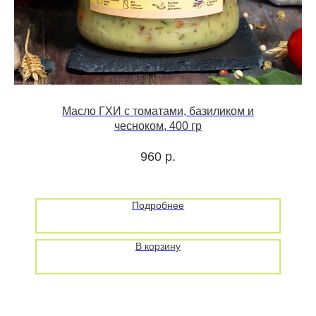
Масло ГХИ с томатами, базиликом и
чесноком, 400 гр
960
р.
Подробнее
В корзину