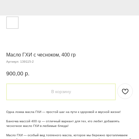
Масло ГХИ с чесноком, 400 гр
Артикул:
139115-2
900,00
р.
В корзину
Одна ложка масла ГХИ — простой шаг на пути к здоровой и вкусной жизни!
Баночка массой 400 гр — отличный вариант для тех, кто любит добавлять
чесночное масло ГХИ в любимые блюда!
Масло ГХИ — особый вид топленого масла, которое мы бережно протапливаем