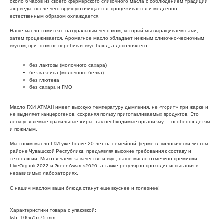
около 6 часов из своего фермерского сливочного масла с соблюдением традиций
аюрведы, после чего вручную очищается, процеживается и медленно,
естественным образом охлаждается.
Наше масло томится с натуральным чесноком, который мы выращиваем сами,
затем процеживается. Ароматное масло обладает нежным сливочно-чесночным
вкусом, при этом не перебивая вкус блюд, а дополняя его.
без лактозы (молочного сахара)
без казеина (молочного белка)
без глютена
без сахара и ГМО
Масло ГХИ АТМАН имеет высокую температуру дымления, не «горит» при жарке и
не выделяет канцерогенов, сохраняя пользу приготавливаемых продуктов. Это
легкоусвояемые правильные жиры, так необходимые организму — особенно детям
и пожилым.
Мы топим масло ГХИ уже более 20 лет на семейной ферме в экологически чистом
районе Чувашской Республики, предъявляя высокие требования к составу и
технологии. Мы отвечаем за качество и вкус, наше масло отмечено премиями
LiveOrganic2022 и GreenAwards2020, а также регулярно проходит испытания в
независимых лабораториях.
С нашим маслом ваши блюда станут еще вкуснее и полезнее!
Характеристики товара с упаковкой:
lwh: 100x75x75 mm