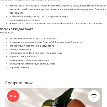
использовать для жарки и тушения любимых овощей, мяса, рыбы (масло обладает
высокой точкой дымления, при нагревании не выделяются канцерогены, блюда не
пригорают)
добавлять в горячую кашу, пасту и другие гарниры
намазывать на бутерброд
использовать для маринования мяса/овощей/рыбы при запекании или барбекю
ПОЛЬЗА В КАЖДОЙ ЛОЖКЕ:
Масло ГХИ
богато витаминами А, Е, D и K, железом
источник правильных жиров Омега-3-6-9 и линолевой кислоты
способствует укреплению иммунитета
легко усваивается
гипоаллергенно (без лактозы и без казеина)
улучшает пищеварение
нормализует обменные процессы
стимулирует умственную деятельность
улучшает память
Смотрите также
NEW