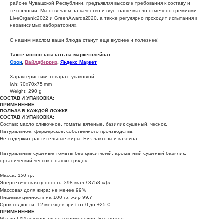
районе Чувашской Республики, предъявляя высокие требования к составу и
технологии. Мы отвечаем за качество и вкус, наше масло отмечено премиями
LiveOrganic2022 и GreenAwards2020, а также регулярно проходит испытания в
независимых лабораториях.
С нашим маслом ваши блюда станут еще вкуснее и полезнее!
Также можно заказать на маркетплейсах:
Озон
,
Вайлдберриз
,
Яндекс Маркет
Характеристики товара с упаковкой:
lwh: 70x70x75 mm
Weight: 290 g
СОСТАВ И УПАКОВКА:
ПРИМЕНЕНИЕ:
ПОЛЬЗА В КАЖДОЙ ЛОЖКЕ:
СОСТАВ И УПАКОВКА:
Состав: масло сливочное, томаты вяленые, базилик сушеный, чеснок.
Натуральное, фермерское, собственного производства.
Не содержит растительные жиры. Без лактозы и казеина.
Натуральные сушеные томаты без красителей, ароматный сушеный базилик,
органический чеснок с наших грядок.
Масса: 150 гр.
Энергетическая ценность: 898 ккал / 3758 кДж
Массовая доля жира: не менее 99%
Пищевая ценность на 100 гр: жир 99,7
Срок годности: 12 месяцев при t от 0 до +25 С
ПРИМЕНЕНИЕ:
Масло ГХИ универсально в применении. Его можно