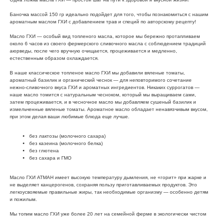
Баночка массой 150 гр идеально подойдет для того, чтобы познакомиться с нашим
ароматным маслом ГХИ с добавлением трав и специй по авторскому рецепту!
Масло ГХИ — особый вид топленого масла, которое мы бережно протапливаем
около 6 часов из своего фермерского сливочного масла с соблюдением традиций
аюрведы, после чего вручную очищается, процеживается и медленно,
естественным образом охлаждается.
В наше классическое топленое масло ГХИ мы добавили вяленые томаты,
ароматный базилик и органический чеснок — для неповторимого сочетание
нежно-сливочного вкуса ГХИ и ароматных ингредиентов. Никаких суррогатов —
наше масло томится с натуральным чесноком, который мы выращиваем сами,
затем процеживается, и в чесночное масло мы добавляем сушеный базилик и
измельченные вяленые томаты. Ароматное масло обладает ненавязчивым вкусом,
при этом делая ваши любимые блюда еще лучше.
без лактозы (молочного сахара)
без казеина (молочного белка)
без глютена
без сахара и ГМО
Масло ГХИ АТМАН имеет высокую температуру дымления, не «горит» при жарке и
не выделяет канцерогенов, сохраняя пользу приготавливаемых продуктов. Это
легкоусвояемые правильные жиры, так необходимые организму — особенно детям
и пожилым.
Мы топим масло ГХИ уже более 20 лет на семейной ферме в экологически чистом