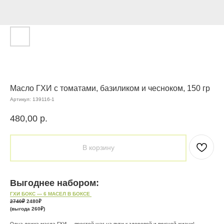
Масло ГХИ с томатами, базиликом и чесноком, 150 гр
Артикул:
139116-1
480,00
р.
В корзину
Выгоднее набором:
ГХИ БОКС — 6 МАСЕЛ В БОКСЕ
2740₽
2480₽
(выгода 260₽)
Одна ложка масла ГХИ — простой шаг на пути к здоровой и вкусной жизни!