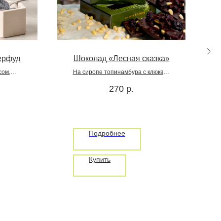
ерфуд
Шоколад «Лесная сказка»
сом,
На сиропе топинамбура с клюквой
му сну,
и кедровым орехом, 45 г
270
р.
 и
расоты
Подробнее
Купить