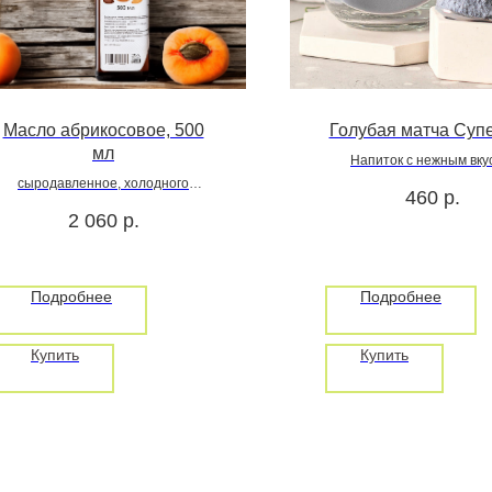
Масло абрикосовое, 500
Голубая матча Суп
мл
Напиток с нежным вку
способствующий здорово
сыродавленное, холодного
460
р.
состоянию гармонии
отжима
2 060
р.
поддержанию женской к
100 гр
Подробнее
Подробнее
Купить
Купить