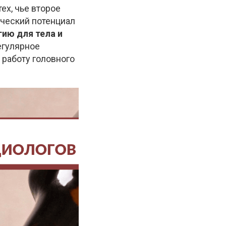
ех, чье второе
ческий потенциал
гию для тела и
Регулярное
 работу головного