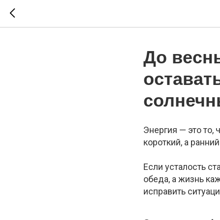
До весн
остават
солнечн
Энергия — это то, 
короткий, а ранн
Если усталость ст
обеда, а жизнь ка
исправить ситуаци