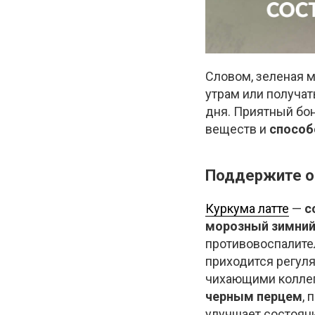
Словом, зеленая 
утрам или получат
дня. Приятный бо
веществ и
способ
Поддержите о
Куркума латте
—
с
морозный зимний
противовоспалител
приходится регул
чихающими коллег
черным перцем
, 
улучшает состояни