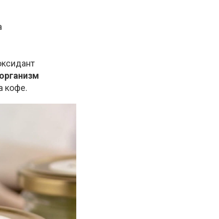
а
иоксидант
 организм
а кофе.