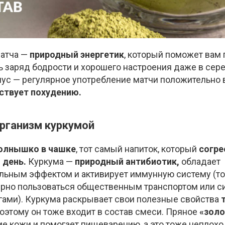
матча —
природный энергетик
, который поможет вам
ь заряд бодрости и хорошего настроения даже в сер
нус — регулярное употребление матчи положительно 
ствует похудению.
рганизм куркумой
олнышко в чашке
, тот самый напиток, который
согре
 день.
Куркума —
природный антибиотик,
обладает
ьным эффектом и активирует иммунную систему (то, 
ярно пользоваться общественным транспортом или с
ами). Куркума раскрывает свои полезные свойства
поэтому он тоже входит в состав смеси. Пряное
«золо
е кожи и помогает пищеварению, а это тоже неплох