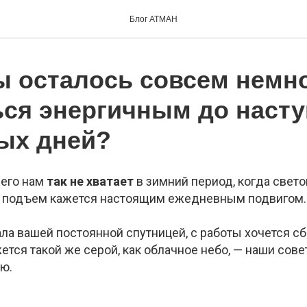
Блог АТМАН
ы осталось совсем немно
ься энергичным до наст
ых дней?
чего нам
так не хватает
в зимний период, когда свето
ий подъем кажется настоящим ежедневным подвигом.
ала вашей постоянной спутницей, с работы хочется с
жется такой же серой, как облачное небо, — наши сов
ю.