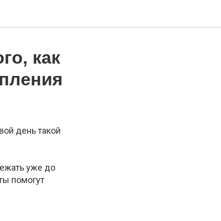
го, как
упления
вой день такой
бежать уже до
еты помогут