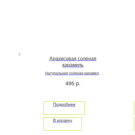
50 мл
Арахисовая соленая
карамель
ного
Натуральная соленая карамель
Без лактозы, без глютена, без
495
р.
сахара
Подробнее
В корзину