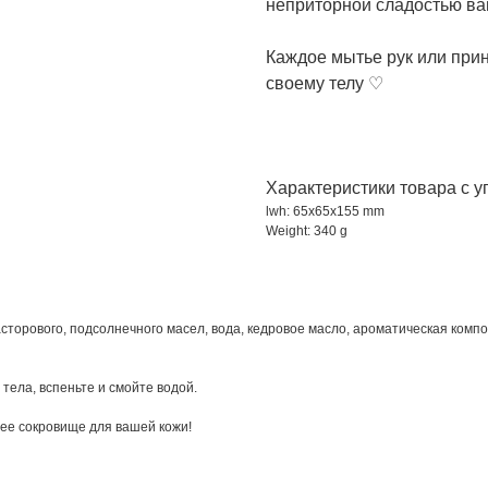
неприторной сладостью ва
Каждое мытье рук или прин
своему телу ♡
Характеристики товара с у
lwh: 65x65x155 mm
Weight: 340 g
асторового, подсолнечного масел, вода, кедровое масло, ароматическая композ
тела, вспеньте и смойте водой.
щее сокровище для вашей кожи!