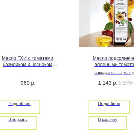
Масло ГХИ с томатами,
Масло подсолнечн
базиликом и чесноком,
вялеными томата
400 гр
базиликом и чесно
сыродавленное, холод
500 мл
отжима
960
р.
1 143
р.
1 270
Подробнее
Подробнее
В корзину
В корзину