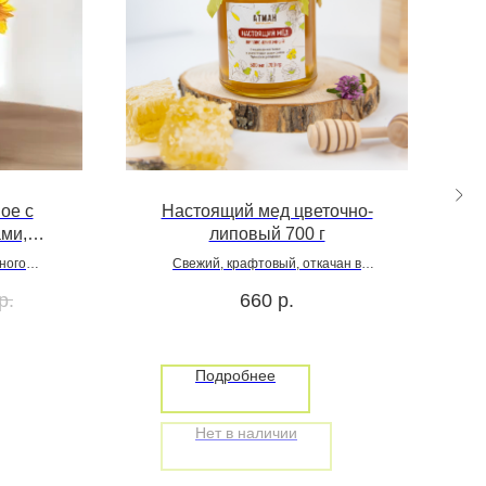
ое с
Настоящий мед цветочно-
ми,
липовый 700 г
ком,
ного
Свежий, крафтовый, откачан в
июле 2025 года
р.
660
р.
Подробнее
Нет в наличии